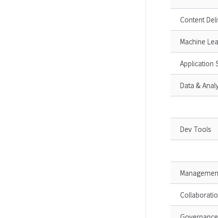
Content Del
Machine Lea
Application 
Data & Analy
Dev Tools
Managemen
Collaborati
Governance 