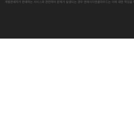
개별판매자가 판매하는 서비스와 관련하여 문제가 발생되는 경우 엔에이치엔클라우드는 이에 대한 책임을 