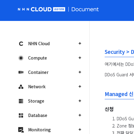
NHN Cloud 공공 홈페이지로 가기
NHN Cloud
Security 
Compute
여기에서는 DDoS
Container
DDoS Guard
Network
Managed 
Storage
신청
Database
DDoS G
Zone 정
Monitoring
전파 담당