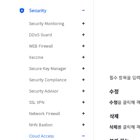
Security
Security Monitoring
DDoS Guard
WEB Firewall
Vaccine
Secure Key Manager
필수 항목을 입
Security Compliance
수정
Security Advisor
SSL VPN
수정
을 클릭해 
Network Firewall
삭제
NHN Bastion
삭제
를 클릭해 
Cloud Access