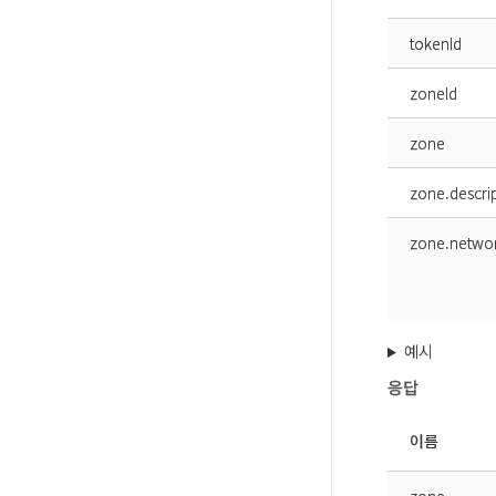
tokenId
zoneId
zone
zone.descri
zone.netwo
예시
응답
이름