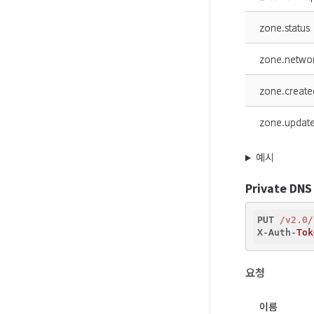
zone.status
zone.netwo
zone.create
zone.updat
예시
Private DN
PUT 
/v2.0/
X-Auth-
Tok
요청
이름