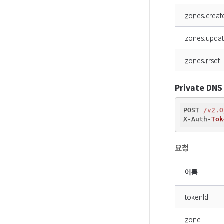
zones.creat
zones.upda
zones.rrset
Private DN
POST 
/v2.0
X-Auth-
Tok
요청
이름
tokenId
zone