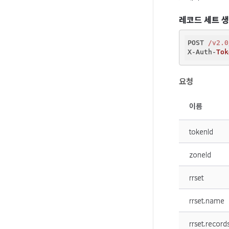
레코드 세트 
POST 
/v2.0
X-Auth-
Tok
요청
이름
tokenId
zoneId
rrset
rrset.name
rrset.record