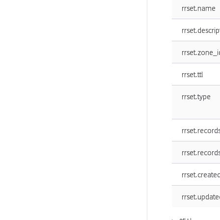
rrset.name
rrset.descrip
rrset.zone_i
rrset.ttl
rrset.type
rrset.record
rrset.record
rrset.create
rrset.update