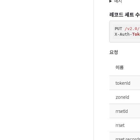
예시
레코드 세트 
PUT 
/v2.0/
X-Auth-
Tok
요청
이름
tokenId
zoneId
rrsetId
rrset
rrset.record