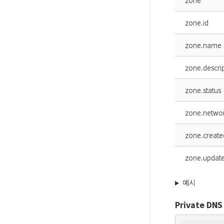
zone
zone.id
zone.name
zone.descri
zone.status
zone.netwo
zone.create
zone.updat
예시
Private DN