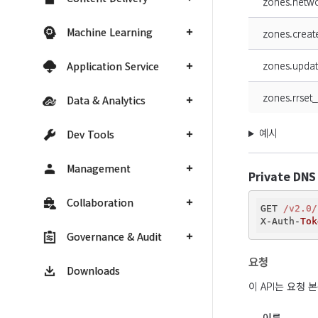
zones.netw
Machine Learning
zones.creat
zones.upda
Application Service
zones.rrset
Data & Analytics
예시
Dev Tools
Management
Private DN
Collaboration
GET 
/v2.0/
X-Auth-
Tok
Governance & Audit
요청
Downloads
이 API는 요청
이름