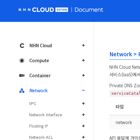
NHN Cloud 공공 홈페이지로 가기
NHN Cloud
Network > 
Compute
NHN Cloud N
서비스(IaaS)에
Container
Private DNS
Network
serviceCata
VPC
타입
Network Interface
network
Floating IP
Network ACL
API 응답에 가