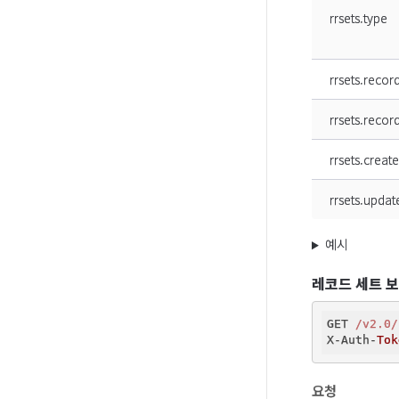
rrsets.type
rrsets.recor
rrsets.recor
rrsets.creat
rrsets.updat
예시
레코드 세트 
GET 
/v2.0/
X-Auth-
Tok
요청