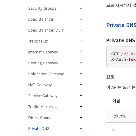
므로 사용하지 
Security Groups
Load Balancer
Private DN
Load Balancer(DSR)
Private DN
Transit Hub
Internet Gateway
GET 
/v2.0/
X-Auth-
Tok
Peering Gateway
Colocation Gateway
요청
NAT Gateway
이 API는 요청
Service Gateway
이름
Traffic Mirroring
tokenId
Direct Connect
Private DNS
id