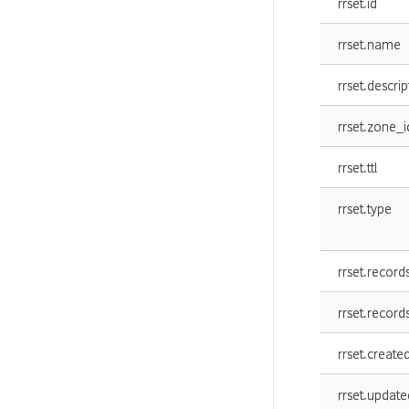
rrset.id
rrset.name
rrset.descrip
rrset.zone_i
rrset.ttl
rrset.type
rrset.record
rrset.record
rrset.create
rrset.update