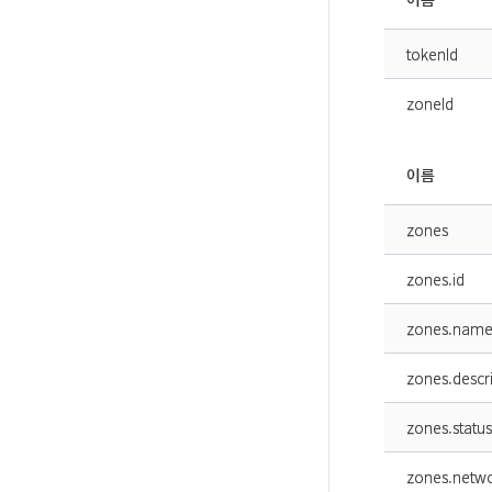
tokenId
zoneId
이름
zones
zones.id
zones.nam
zones.descr
zones.status
zones.netw