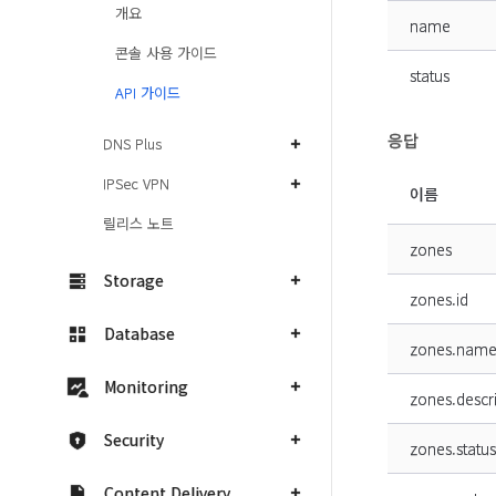
개요
name
콘솔 사용 가이드
status
API 가이드
응답
DNS Plus
IPSec VPN
이름
릴리스 노트
zones
Storage
zones.id
Database
zones.nam
Monitoring
zones.descr
Security
zones.status
Content Delivery