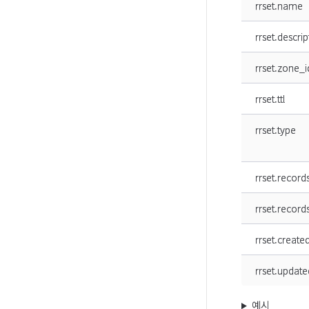
rrset.name
rrset.descrip
rrset.zone_i
rrset.ttl
rrset.type
rrset.record
rrset.record
rrset.create
rrset.update
예시