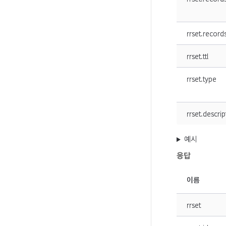
rrset.record
rrset.ttl
rrset.type
rrset.descrip
예시
응답
이름
rrset