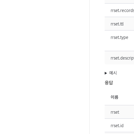
rrset.record
rrset.ttl
rrset.type
rrset.descrip
예시
응답
이름
rrset
rrset.id