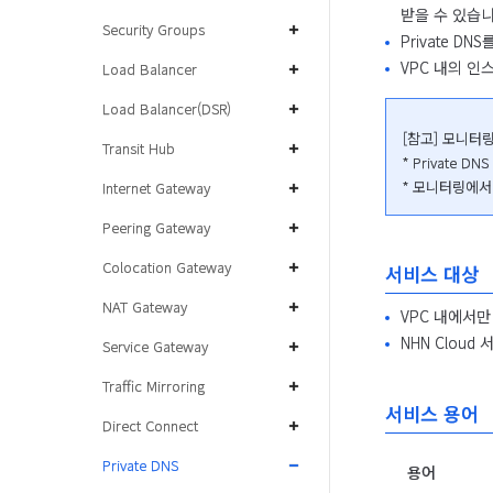
받을 수 있습니
Security Groups
Private D
VPC 내의 인
Load Balancer
Load Balancer(DSR)
[참고] 모니터
Transit Hub
* Private
* 모니터링에서
Internet Gateway
Peering Gateway
Colocation Gateway
서비스 대상
NAT Gateway
VPC 내에서만
NHN Clou
Service Gateway
Traffic Mirroring
서비스 용어
Direct Connect
Private DNS
용어