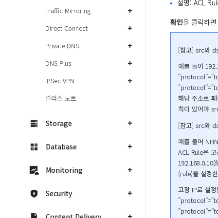
설명: ACL R
Traffic Mirroring
확인
을 클릭하면 
Direct Connect
Private DNS
[참고] src와 
DNS Plus
예를 들어 192.
"protocol"="tc
IPSec VPN
"protocol"="tc
릴리스 노트
해당 주소로 패
칙이 있어야 s
Storage
[참고] src와 d
예를 들어 NHN 
Database
ACL Rule은 
192.168.0.1
Monitoring
(rule)을 설
고정 IP로 설정할
Security
"protocol"="tc
"protocol"="tc
Content Delivery