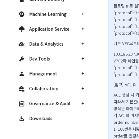
플로팅 IP로 설정
"protocol"="tc
Machine Learning
"protocol"="tc
"protocol"="tc
Application Service
"protocol"="tc
다른 VPC로부
Data & Analytics
133.186.237
Dev Tools
VPC2와 바인딩된
"protocol"="tc
Management
"protocol"="tc
[참고] ACL Rul
Collaboration
ACL 생성 시 
따라서 기본값(d
Governance & Audit
방식은 화이트리
각 ACL의 마지
Downloads
order num
1~100번은 
order를 변경