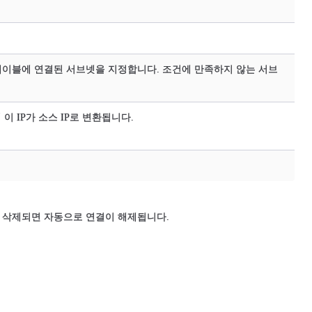
테이블에 연결된 서브넷을 지정합니다. 조건에 만족하지 않는 서브
이 IP가 소스 IP로 변환됩니다.
가 삭제되면 자동으로 연결이 해제됩니다.