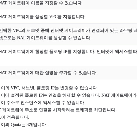
NAT 게이트웨이 이름을 지정할 수 있습니다.
NAT 게이트웨이를 생성할 VPC를 지정합니다.
선택한 VPC의 서브넷 중에 인터넷 게이트웨이가 연결되어 있는 라우팅 
넷으로는 NAT 게이트웨이를 생성할 수 없습니다.
NAT 게이트웨이에 할당할 플로팅 IP를 지정합니다. 인터넷에 액세스할 때 
NAT 게이트웨이에 대한 설명을 추가할 수 있습니다.
이의 VPC, 서브넷, 플로팅 IP는 변경할 수 없습니다.
웨이에 설정된 플로팅 IP는 연결을 해제할 수 없습니다. NAT 게이트웨이
웨이 주소로 인스턴스에 액세스할 수 없습니다.
T 게이트웨이 주소로 연결을 시작하려는 트래픽은 차단됩니다.
L이 적용됩니다.
이의 Quota는 3개입니다.