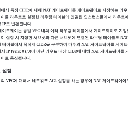
에서 특정 CIDR에 대해 NAT 게이트웨이를 게이트웨이로 지정하는 라우
웨이를 라우트로 설정한 라우팅 테이블에 연결된 인스턴스들에서 라우트에 설정
 IP로 변환됩니다.
 게이트웨이는 동일 VPC 내의 여러 라우팅 테이블에서 게이트웨이로 지정
웨이 설정 시 지정한 서브넷과 다른 서브넷에 연결된 라우팅 테이블도 NA
 테이블에서 목적지 CIDR을 구분하여 다수의 NAT 게이트웨이를 게이트
 IP Prefix 0 (/0)이 아닌 라우트 대상 CIDR에 대해 NAT 게이
웨이로 통신됩니다.
L 설정
의 VPC에 대해서 네트워크 ACL 설정을 하는 경우에 NAT 게이트웨이에