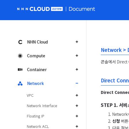
NHN Cloud 공공 홈페이지로 가기
NHN Cloud
Network >
Compute
콘솔에서 Direc
Container
Direct Conn
Network
Direct Con
VPC
STEP 1. 서
Network Interface
Network
Floating IP
신청
버튼
Network ACL
다음 정보