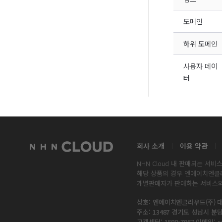
도메인
하위 도메인
사용자 데이
터
회사 소개
이용 약관
NHN Cloud 내 판매되는 
해당 상품의 경우 엔에이치엔클
개별판매자가 판매하는 서비스와
상호: 엔에이치엔클라우드(주)
대
주소: 13487 경기도 성남시 분
고객센터: 1588-7967
이메일:
s