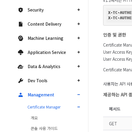
v1.1에서는 HT
Security
X-TC-AUTHE
X-TC-AUTHE
Content Delivery
인증 및 권한
Machine Learning
Certificate 
User Access
Application Service
User Access
Data & Analytics
Certificate
Dev Tools
사용자는 API 사
제공하는 API 
Management
Certificate Manager
메서드
개요
GET
콘솔 사용 가이드