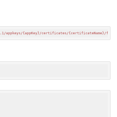
.1/appkeys
/{appKey}/certificates
/{certificateName}/files