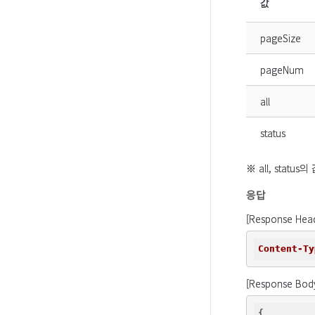
값
pageSize
pageNum
all
status
※ all, stat
응답
[Response Hea
Content-Ty
[Response Bod
{
