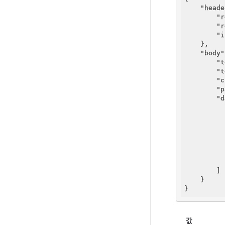
"heade
"r
"r
"i
    },

"body"
"t
"t
"c
"p
"d
          
          
        ]

    }

값