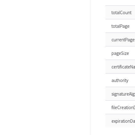
totalCount
totalPage
currentPage
pageSize
certificate
authority
signatureAl
fileCreation
expirationDa