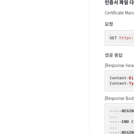
인증서 파일 
Certificat
요청
GET 
https:
성공 응답
[Response Hea
Content-
Di
Content-
Ty
[Response Bod
-----
BEGIN
...

-----
END
 C
...

-----
BEGIN