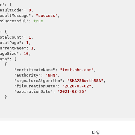
r"
: {

esultCode"
: 
0
,

esultMessage"
: 
"success"
,

sSuccessful"
: 
true
: {

otalCount"
: 
1
,

otalPage"
: 
1
,

urrentPage"
: 
1
,

ageSize"
: 
10
,

ata"
: [

  {

"certificateName"
: 
"test.nhn.com"
,

"authority"
: 
"NHN"
,

"signatureAlgorithm"
: 
"SHA256withRSA"
,

"fileCreationDate"
: 
"2020-03-02"
,

"expirationDate"
: 
"2021-03-25"
  }

타입