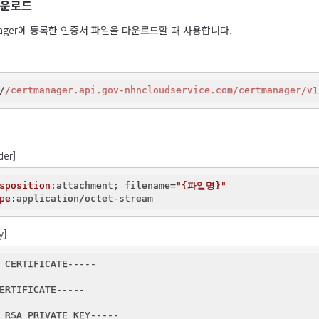
다운로드
e Manager에 등록한 인증서 파일을 다운로드할 때 사용합니다.
/
/certmanager.api.gov-nhncloudservice.com/certmanager
/v1
der]
sposition:
attachment; filename=
"{파일명}"
pe:
y]
 CERTIFICATE-----

ERTIFICATE-----

 RSA PRIVATE KEY-----
