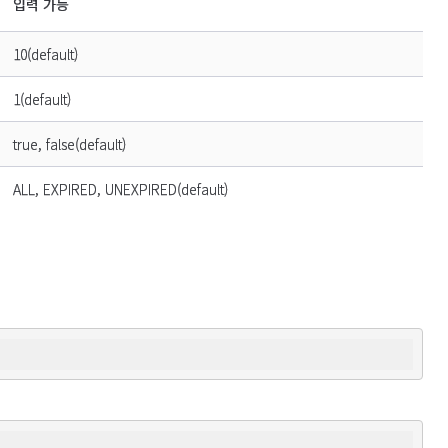
입력 가능
10(default)
1(default)
true, false(default)
ALL, EXPIRED, UNEXPIRED(default)