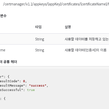
/certmanager/v1.1/appkeys/{appKey}/certificates/{certificateName}/f
 변수
타입
설명
String
사용할 데이터를 저장하고 있는 N
Name
String
사용할 데이터(인증서)의 이름
이터 공통 헤더
r"
: {

esultCode"
: 
0
,

esultMessage"
: 
"success"
,

sSuccessful"
: 
true
: {
