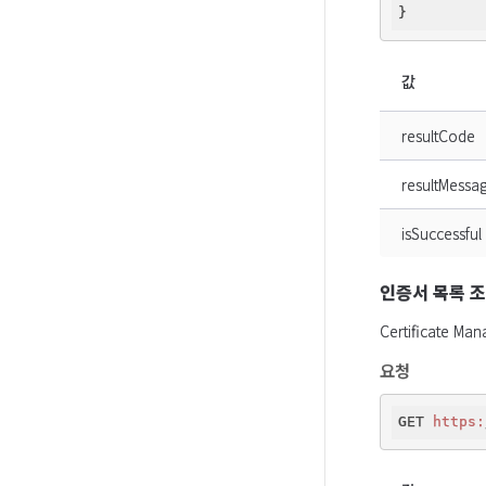
값
resultCode
resultMessa
isSuccessful
인증서 목록 
Certificate
요청
GET 
https: