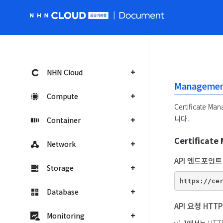
NHN Cloud 공공 홈페이지로 가기
NHN Cloud
Management
Compute
Certificat
니다.
Container
Certificat
Network
API 엔드포인트
Storage
Database
API 요청 HTT
Monitoring