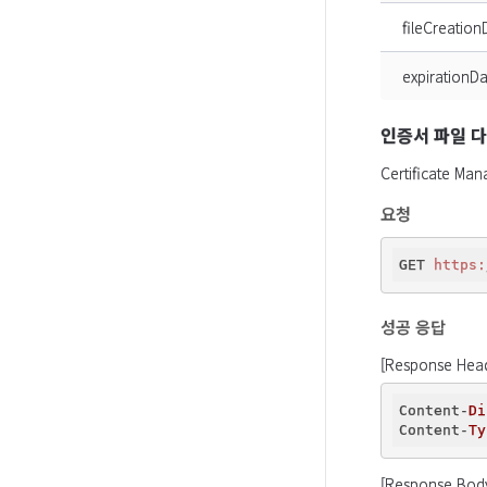
fileCreation
expirationDa
인증서 파일 
Certificat
요청
GET 
https:
성공 응답
[Response Hea
Content-
Di
Content-
Ty
[Response Bod