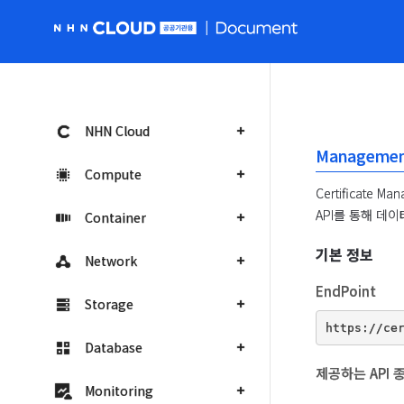
NHN Cloud 공공 홈페이지로 가기
NHN Cloud
Management
Compute
Certificat
API를 통해 데
Container
기본 정보
Network
EndPoint
Storage
Database
제공하는 API 
Monitoring