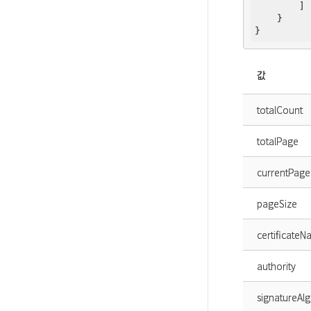
        ]

    }

값
totalCount
totalPage
currentPage
pageSize
certificate
authority
signatureAl