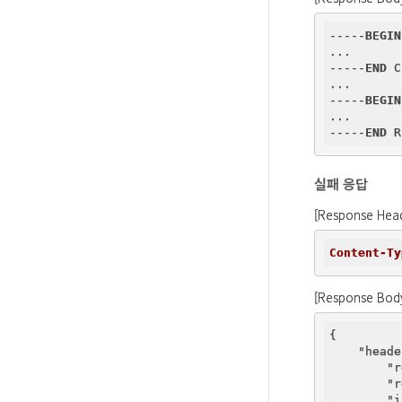
-----
BEGIN
...

-----
END
 C
...

-----
BEGIN
...

-----
END
실패 응답
[Response Hea
Content-Ty
[Response Bod
{

"heade
"r
"r
"i