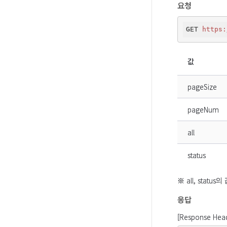
요청
GET 
https:
값
pageSize
pageNum
all
status
※ all, stat
응답
[Response Hea