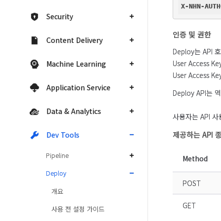
X-NHN-AUTH
Security
인증 및 권한
Content Delivery
Deploy는 API
User Access
Machine Learning
User Access
Application Service
Deploy API
Data & Analytics
사용자는 API 사
제공하는 API 
Dev Tools
Pipeline
Method
Deploy
POST
개요
GET
사용 전 설정 가이드