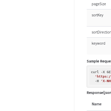
pageSize
sortKey
sortDirectio
keyword
Sample Reque
curl -X GE
'https:/
  -H 
'X-NH
Response(json
Name