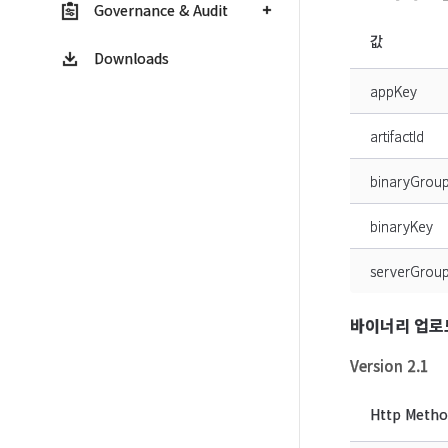
Governance & Audit
값
Downloads
appKey
artifactId
binaryGrou
binaryKey
serverGroup
바이너리 업로
Version 2.1
Http Meth