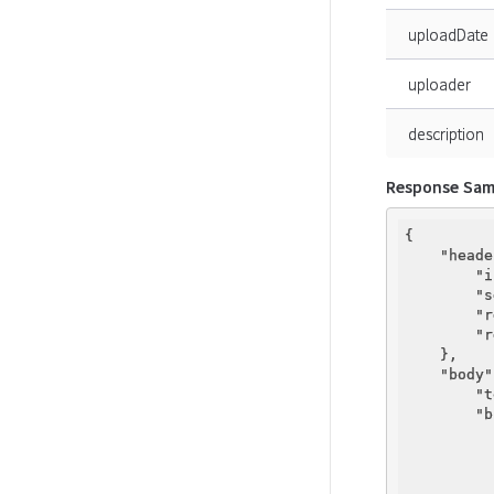
uploadDate
uploader
description
Response Sam
{

"heade
"i
"s
"r
"r
    },

"body"
"t
"b
          