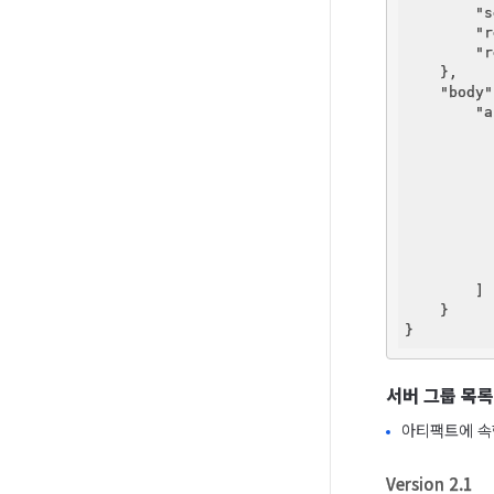
"s
"r
"r
    },

"body"
"a
          
          
        ]

    }

서버 그룹 목록
아티팩트에 속한
Version 2.1