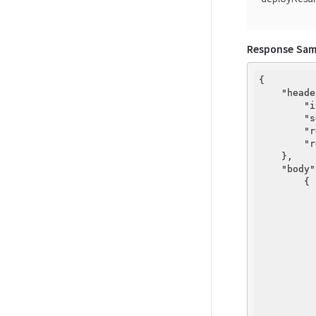
Response Sam
{

"heade
"i
"s
"r
"r
    },

"body"
        {

          
          