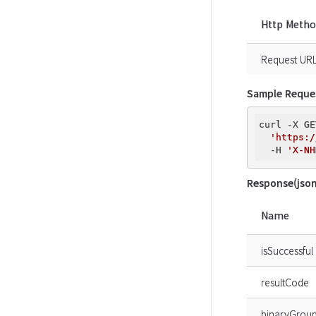
Http Meth
Request UR
Sample Reque
curl -X GE
'https:/
  -H 
'X-NH
Response(json
Name
isSuccessful
resultCode
binaryGrou