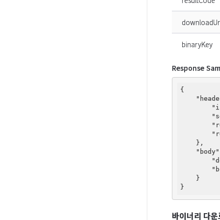
resultCode
downloadUr
binaryKey
Response Sam
{

"heade
"i
"s
"r
"r
    },

"body"
"d
"b
    }

바이너리 다운