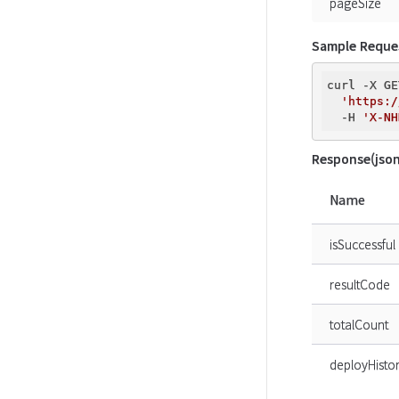
pageSize
Sample Reque
curl -X GE
'https:/
  -H 
'X-NH
Response(json
Name
isSuccessful
resultCode
totalCount
deployHistor