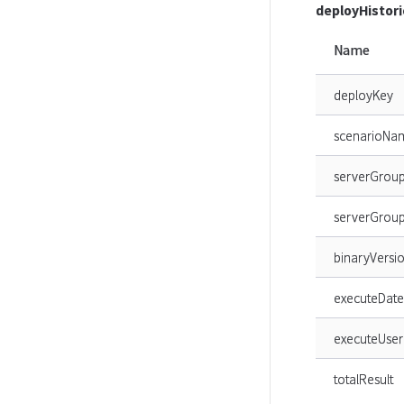
deployHistori
Name
deployKey
scenarioNa
serverGro
serverGroup
binaryVersi
executeDate
executeUser
totalResult