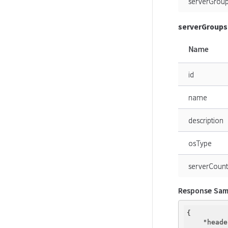
serverGrou
serverGroups
Name
id
name
description
osType
serverCount
Response Sam
{

"heade