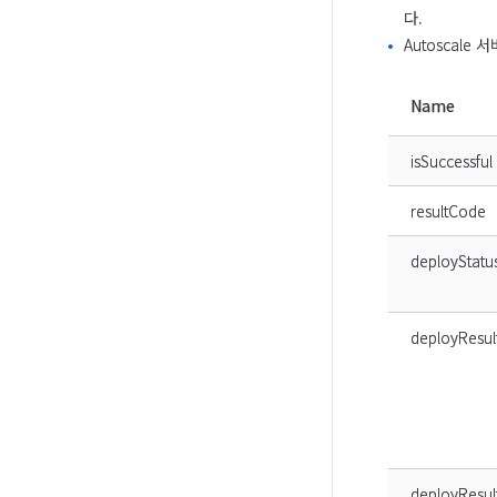
다.
Autoscale
Name
isSuccessful
resultCode
deployStatu
deployResul
deployResul