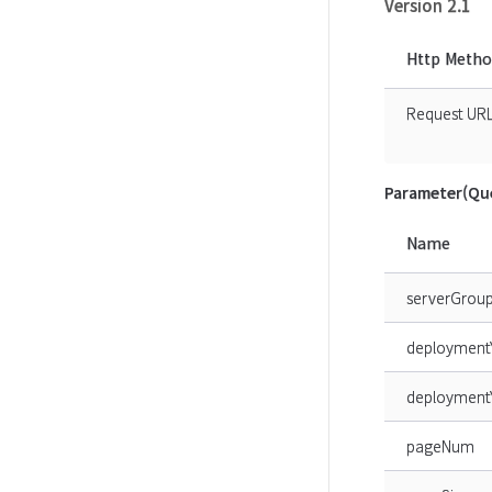
Version 2.1
Http Meth
Request UR
Parameter(Que
Name
serverGroup
deployment
deployment
pageNum