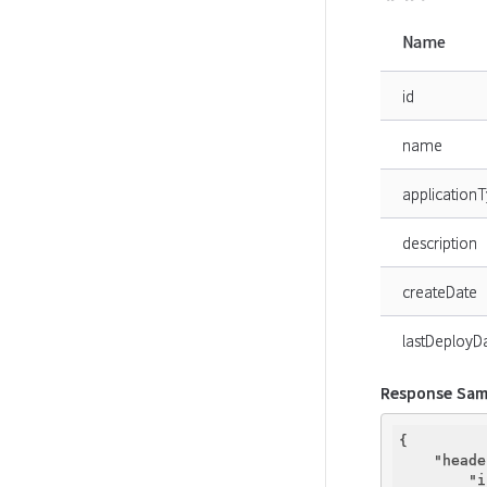
Name
id
name
application
description
createDate
lastDeployD
Response Sam
{

"heade
"i