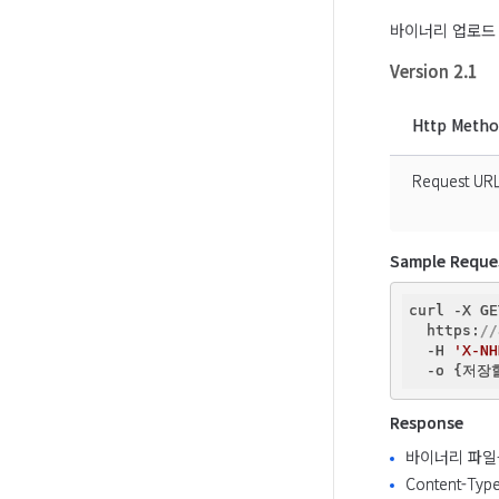
바이너리 업로드 
Version 2.1
Http Meth
Request UR
Sample Reque
curl -X GE
  https:
//
  -H 
'X-NH
Response
바이너리 파일
Content-Typ