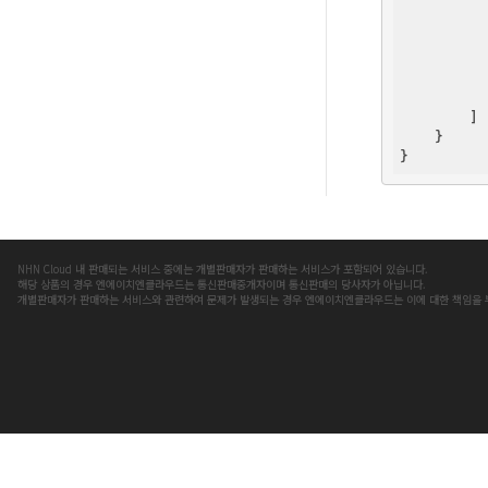
          
        ]

    }

NHN Cloud 내 판매되는 서비스 중에는 개별판매자가 판매하는 서비스가 포함되어 있습니다.
해당 상품의 경우 엔에이치엔클라우드는 통신판매중개자이며 통신판매의 당사자가 아닙니다.
개별판매자가 판매하는 서비스와 관련하여 문제가 발생되는 경우 엔에이치엔클라우드는 이에 대한 책임을 