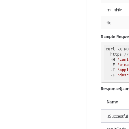
metaFile
fix
Sample Reque
curl -X PO
  https:
//
  -H 
'cont
  -F 
'bina
  -F 
'appl
  -F 
'desc
Response(json
Name
isSuccessful