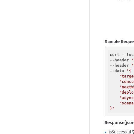
Sample Reque
curl --loc
--header 
'
--header 
'
--data 
'{

    "targe
    "concu
    "nextW
    "deplo
    "async
    "scena
}'
Response(json
isSuccess