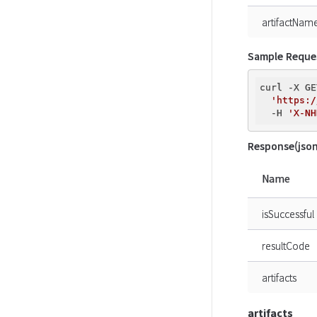
artifactNam
Sample Reque
curl -X GE
'https:/
  -H 
'X-NH
Response(json
Name
isSuccessful
resultCode
artifacts
artifacts