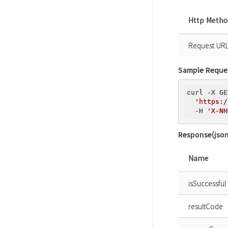
Http Meth
Request UR
Sample Reque
curl -X GE
'https:/
  -H 
'X-NH
Response(json
Name
isSuccessful
resultCode