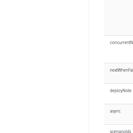
concurrent
nextWhenFai
deployNote
async
scenarioIds