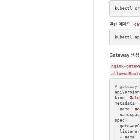
앞선 예제의 
ca
Gateway 생성
nginx-gatew
allowedRout
# gateway-
apiVersion
kind:
Gate
metadata:
  name:
ng
  namespac
spec:
  gatewayC
  listener
  - name: