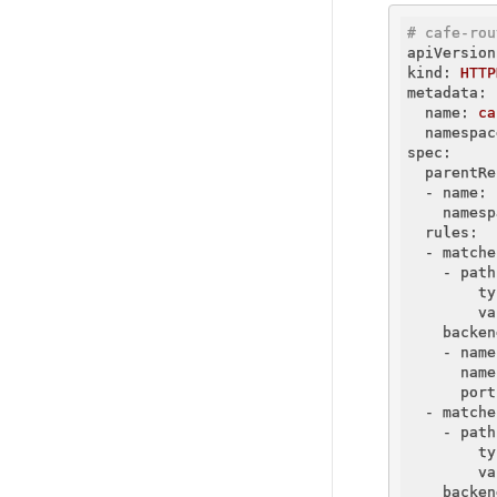
# cafe-rou
apiVersion
kind:
HTTP
metadata:
  name:
ca
  namespac
spec:
  parentRe
  - name:
    namesp
  rules:
  - matche
    - path
        ty
        va
    backen
    - name
      name
      port
  - matche
    - path
        ty
        va
    backen