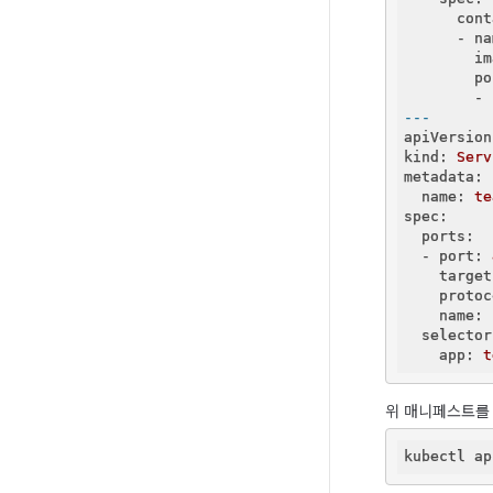
      cont
      - na
        im
        po
        - 
---
apiVersion
kind:
Serv
metadata:
  name:
te
spec:
  ports:
  - port:
    target
    protoc
    name:
  selector
    app:
t
위 매니페스트를