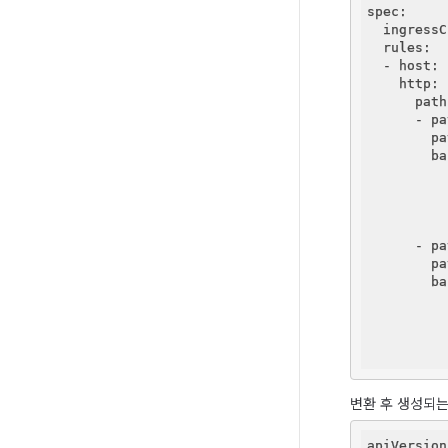
spec:
  ingressC
  rules:
  - host:
    http:
      path
      - pa
        pa
        ba
          
          
          
          
      - pa
        pa
        ba
          
          
          
          
변환 후 생성되는 
apiVersion