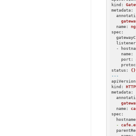
kind:
Gate
metadata:
  annotati
gatewa
  name:
ng
spec:
  gatewayC
  listener
  - hostna
    name:
    port:
    protoc
status:
{}
---
apiVersion
kind:
HTTP
metadata:
  annotati
gatewa
  name:
ca
spec:
  hostname
  -
cafe.e
  parentRe
  - name: