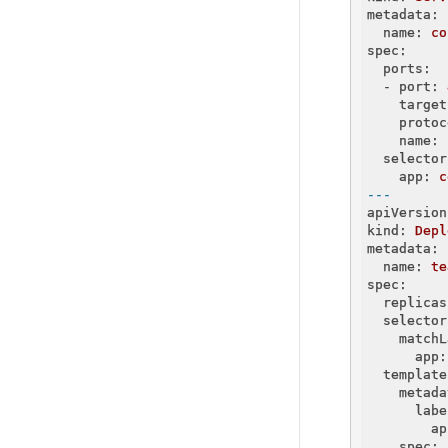
metadata:
  name:
co
spec:
  ports:
  - port:
    target
    protoc
    name:
  selector
    app:
c
---
apiVersion
kind:
Depl
metadata:
  name:
te
spec:
  replicas
  selector
    matchL
      app:
  template
    metada
      labe
        ap
    spec: