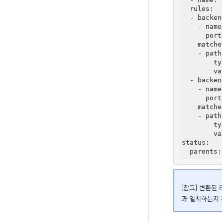
  rules:
  - backen
    - name
      port
    matche
    - path
        ty
        va
  - backen
    - name
      port
    matche
    - path
        ty
        va
status:
  parents:
[참고] 변환된
과 일치하는지 