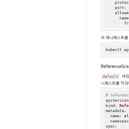
    protoc
    port:
    allowe
      name
        fr
위 매니페스트를
ReferenceGr
 네임
default
니페스트를 작성
# referenc
apiVersion
kind:
Refe
metadata:
  name:
al
  namespac
spec: