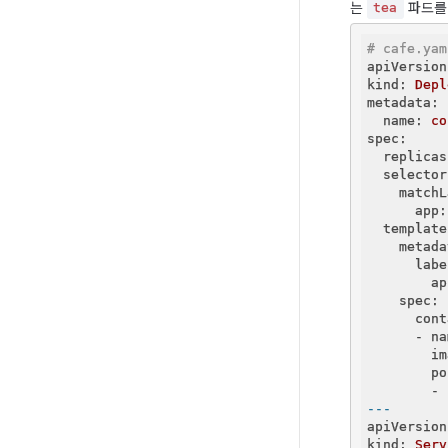
는 
 파드를
tea
# cafe.yam
apiVersion
kind:
Depl
metadata:
  name:
co
spec:
  replicas
  selector
    matchL
      app:
  template
    metada
      labe
        ap
    spec:
      cont
      - na
        im
        po
        - 
---
apiVersion
kind:
Serv