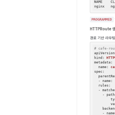
NAME    CL
PROGRAMMED
HTTPRoute 
경로 기반 라우팅
# cafe-rou
apiVersion
kind:
HTTP
metadata:
  name:
ca
spec:
  parentRe
  - name:
  rules:
  - matche
    - path
        ty
        va
    backen
    - name