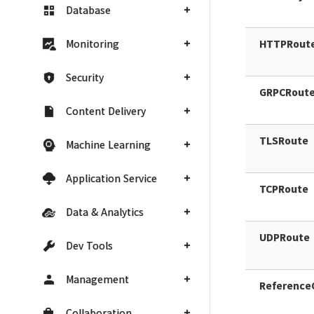
Database
Monitoring
HTTPRout
Security
GRPCRout
Content Delivery
TLSRoute
Machine Learning
Application Service
TCPRoute
Data & Analytics
UDPRoute
Dev Tools
Management
Reference
Collaboration