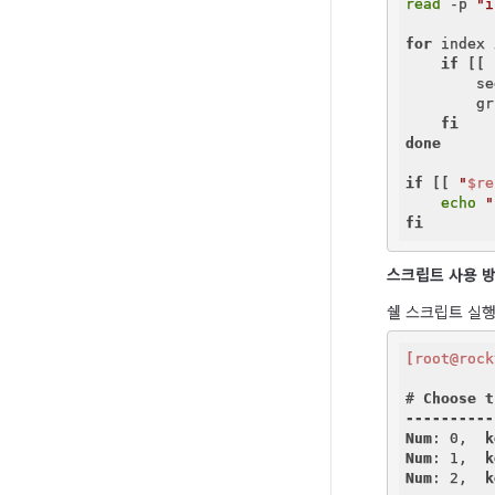
read
 -p 
"i
for
 index 
if
 [[ 
        se
        gr
fi
done
if
 [[ 
"
$re
echo
"
fi
스크립트 사용 
쉘 스크립트 실행
[root@rock
# 
Choose
t
----------
Num
: 0,  
k
Num
: 1,  
k
Num
: 2,  
k