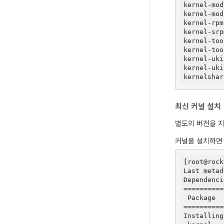
kernel-mod
kernel-mod
kernel-rpm
kernel-srp
kernel-too
kernel-too
kernel-uki
kernel-uki
kernelshar
최신 커널 설치
별도의 버전을 지
커널을 설치하면
[root@rock
Last metad
Dependenci
==========
 Package  
==========
Installing: