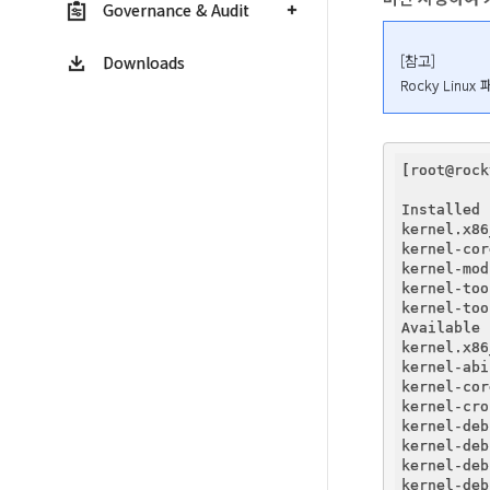
Governance & Audit
[참고]

Downloads
Rocky Lin
[root@rock
Installed 
kernel.x86
kernel-cor
kernel-mod
kernel-too
kernel-too
Available 
kernel.x86
kernel-abi
kernel-cor
kernel-cro
kernel-deb
kernel-deb
kernel-deb
kernel-deb