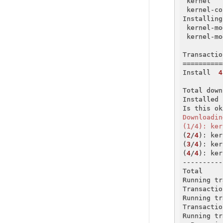
 kernel   
 kernel-co
Installing
 kernel-mo
 kernel-mo
Transactio
==========
Install  
4
Total down
Installed 
Is this ok
Downloadin
(1/4): ker
(
2
/
4
): ker
(
3
/
4
): ker
(
4
/
4
): ker
----------
Total     
Running tr
Transactio
Running tr
Transactio
Running tr