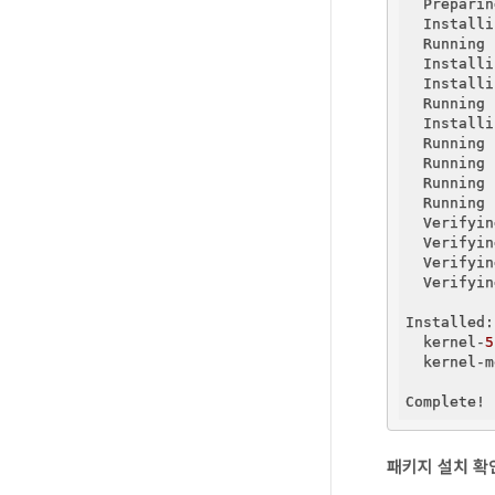
  Preparin
  Installi
  Running 
  Installi
  Installi
  Running 
  Installi
  Running 
  Running 
  Running 
  Running 
  Verifyin
  Verifyin
  Verifyin
  Verifyin
Installed:

  kernel-
5
  kernel-m
패키지 설치 확