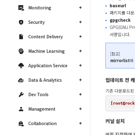
baseurl
Monitoring
패키지를 다운로
gpgcheck
Security
GPG(GNU P
서명입니다.
Content Delivery
Machine Learning
mirrorlist
와 
Application Service
업데이트 전 캐
Data & Analytics
기존 다운로드된
Dev Tools
[root@rock
Management
커널 설치
Collaboration
버전 지정하여 