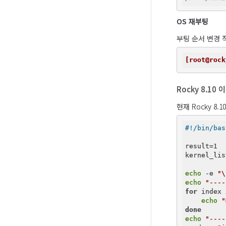
OS 재부팅
부팅 순서 변경 
[root@rock
Rocky 8.10
현재 Rocky 8
result=1

kernel_lis
echo
 -e 
"\
echo
"----
for
 index 
echo
"
done
echo
"----