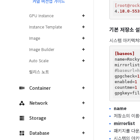
커널 버전업 가이드
[root@rock
4
.18
.0-553
GPU Instance
Instance Template
기본 저장소 
Image
시스템 아키텍처와 
Image Builder
[baseos]
name
=Rocky
Auto Scale
mirrorlist
#baseurl=h
릴리스 노트
gpgcheck
=
1
enabled
=
1
Container
countme
=
1
gpgkey
=fil
Network
name
저장소의 이름
Storage
mirrorlist
패키지를 다운
Database
시스템의 아키