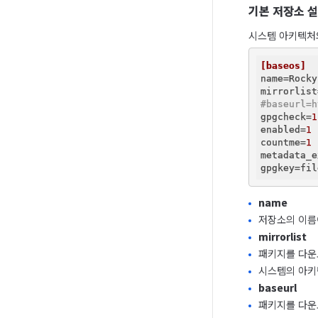
기본 저장소 
시스템 아키텍처와 
[baseos]
name
=Rocky
mirrorlist
#baseurl=h
gpgcheck
=
1
enabled
=
1
countme
=
1
metadata_e
gpgkey
=fil
name
저장소의 이름
mirrorlist
패키지를 다운
시스템의 아키
baseurl
패키지를 다운로