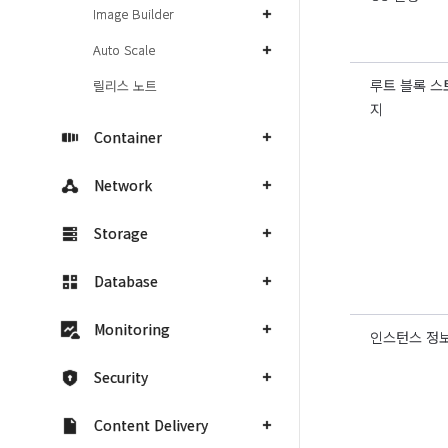
Image Builder
Auto Scale
루트 블록 스
릴리스 노트
지
Container
Network
Storage
Database
Monitoring
인스턴스 정
Security
Content Delivery