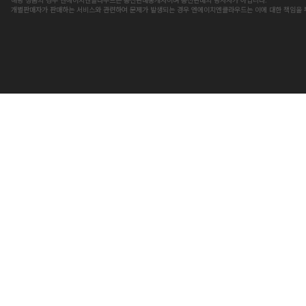
개별판매자가 판매하는 서비스와 관련하여 문제가 발생되는 경우 엔에이치엔클라우드는 이에 대한 책임을 