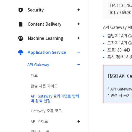
114.110.178.
Security
101.79.69.20
Content Delivery
API Gateway
출발지: API 
Machine Learning
도착지: API G
포트: 80, 443
Application Service
통신 정책: 허용(
API Gateway
개요
[참고] API G
콘솔 사용 가이드
* API Gate
* 변경 시 공
API Gateway 클라이언트 방화
벽 정책 설정
Gateway 오류 코드
API 가이드
릴리스 노트